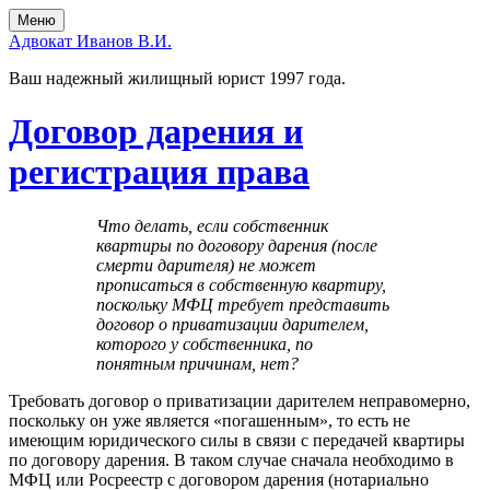
Перейти
Перейти
Меню
к
в
Адвокат Иванов В.И.
содержимому
главное
меню
Ваш надежный жилищный юрист 1997 года.
Договор дарения и
регистрация права
Что делать, если собственник
квартиры по договору дарения (после
смерти дарителя) не может
прописаться в собственную квартиру,
поскольку МФЦ требует представить
договор о приватизации дарителем,
которого у собственника, по
понятным причинам, нет?
Требовать договор о приватизации дарителем неправомерно,
поскольку он уже является «погашенным», то есть не
имеющим юридического силы в связи с передачей квартиры
по договору дарения. В таком случае сначала необходимо в
МФЦ или Росреестр с договором дарения (нотариально