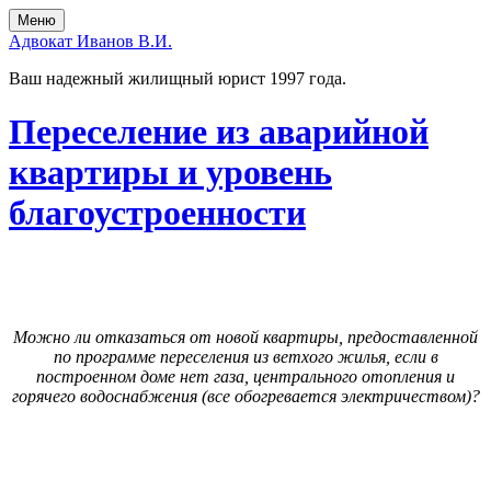
Перейти
Перейти
Меню
к
в
Адвокат Иванов В.И.
содержимому
главное
меню
Ваш надежный жилищный юрист 1997 года.
Переселение из аварийной
квартиры и уровень
благоустроенности
Можно ли отказаться от новой квартиры, предоставленной
по программе переселения из ветхого жилья, если в
построенном доме нет газа, центрального отопления и
горячего водоснабжения (все обогревается электричеством)?