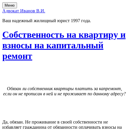
Skip
Skip
Меню
to
to
Адвокат Иванов В.И.
the
the
content
main
Ваш надежный жилищный юрист 1997 года.
menu
Собственность на квартиру и
взносы на капитальный
ремонт
Обязан ли собственник квартиры платить за капремонт,
если он не прописан в ней и не проживает по данному адресу?
Да, обязан. Не проживание в своей собственности не
избавляет гражданина от обязанности оплачивать взносы на