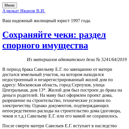
Перейти
Перейти
Меню
к
в
Адвокат Иванов В.И.
содержимому
главное
меню
Ваш надежный жилищный юрист 1997 года.
Сохраняйте чеки: раздел
спорного имущества
Из материалов адвокатского дела № 5241/64/2019
В период брака Савельеву Е.Г. по завещанию от матери
достался земельный участок, на котором находился
недостроенный и незарегистрированный жилой дом по
адресу: Московская область, город Серпухов, улица
Центральная, дом 13*. Жилой дом был построен до брака на
деньги родителей. На маму был оформлен проект дома,
разрешение на строительство, технические условия по
электричеству. Однако документов, подтверждающих
непосредственно расходы на строительство дома (договора,
чеков и т.д.) Савельеву Е.Г. или его мамой не сохранилось.
После смерти матери Савельев Е.Г. вступает в наследство