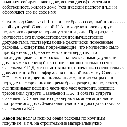
начинает собирать пакет документов для оформления в
собственность жилого дома (технический паспорт и т.д.) и
оформляют его на свое имя.
Спустя год Савельев Е.Г. начинает бракоразводный процесс со
свой супругой Савельевой Н.А., в ходе которого супруга
подает иск о разделе поровну земли и дома. При разделе
имущества суд руководствовался преимущественно
документами, подтверждающие фактически понесенные
расходы. Экспертизы, повреждающие, что имущество было
приобретено до брака не могла подтвердить, что
последующими за ним расходы на неотделимые улучшения
дома в уже в период брака производилось только за счет
Савельева Е.Г. Даже несмотря на то, проектно-разрешительная
документация была оформлена на покойную маму Савельев
Е.Г., а само имущество, полученное одним из супругов в
порядке наследования во время брака разделу не подлежит,
суд принимает решение частично удовлетворить исковые
требования супруги Савельевой Н.А. и обязать супруга
Савельев Е.Г. к выплате соразмерной компенсации части
построенного дома. Земельный участок и дом суд оставил за
Савельевым Е.Г.
Какой вывод?
В период брака расходы по крупным
покупкам, в т.ч. на строительные материалынужно