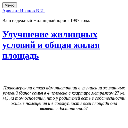
Skip
Skip
Меню
to
to
Адвокат Иванов В.И.
the
the
content
main
Ваш надежный жилищный юрист 1997 года.
menu
Улучшение жилищных
условий и общая жилая
площадь
Правомерен ли отказ администрации в улучшении жилищных
условий (дано: семья в 4 человека в квартире метражом 27 кв.
м.) на том основании, что у родителей есть в собственности
жилые помещения и в совокупности всей площади она
является достаточной?