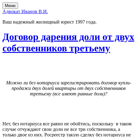
Skip
Skip
Меню
to
to
Адвокат Иванов В.И.
the
the
content
main
Ваш надежный жилищный юрист 1997 года.
menu
Договор дарения доли от двух
собственников третьему
Можно ли без нотариуса зарегистрировать договор купли-
продажи двух долей квартиры от двух собственников
третьему (все имеют равные доли)?
Нет, без нотариуса все равно не обойтись, поскольку в таком
случае отчуждают свои доли не все три собственника, а
только двое из них. Росреестр такую сделку без нотариуса не