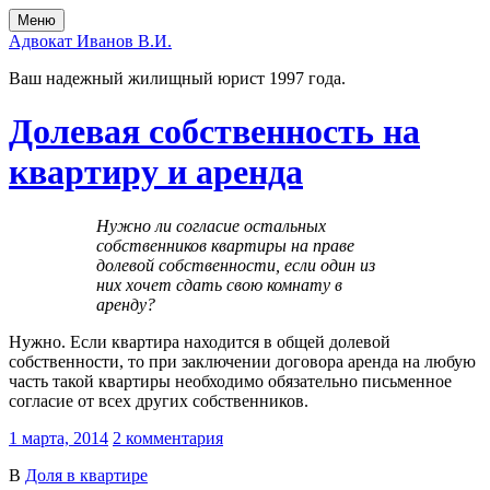
Перейти
Перейти
Меню
к
в
Адвокат Иванов В.И.
содержимому
главное
меню
Ваш надежный жилищный юрист 1997 года.
Долевая собственность на
квартиру и аренда
Нужно ли согласие остальных
собственников квартиры на праве
долевой собственности, если один из
них хочет сдать свою комнату в
аренду?
Нужно. Если квартира находится в общей долевой
собственности, то при заключении договора аренда на любую
часть такой квартиры необходимо обязательно письменное
согласие от всех других собственников.
1 марта, 2014
2 комментария
В
Доля в квартире