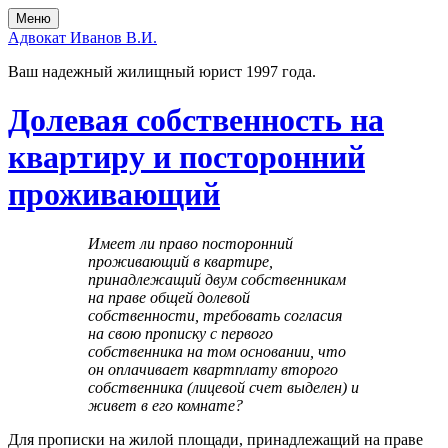
Перейти
Перейти
Меню
к
в
Адвокат Иванов В.И.
содержимому
главное
меню
Ваш надежный жилищный юрист 1997 года.
Долевая собственность на
квартиру и посторонний
проживающий
Имеет ли право посторонний
проживающий в квартире,
принадлежащий двум собственникам
на праве общей долевой
собственности, требовать согласия
на свою прописку с первого
собственника на том основании, что
он оплачивает квартплату второго
собственника (лицевой счет выделен) и
живет в его комнате?
Для прописки на жилой площади, принадлежащий на праве