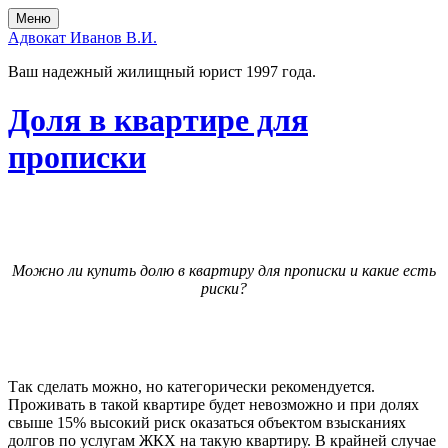
Skip
Skip
Меню
to
to
Адвокат Иванов В.И.
the
the
content
main
Ваш надежный жилищный юрист 1997 года.
menu
Доля в квартире для
прописки
Можно ли купить долю в квартиру для прописки и какие есть
риски?
Так сделать можно, но категорически рекомендуется.
Проживать в такой квартире будет невозможно и при долях
свыше 15% высокий риск оказаться объектом взысканиях
долгов по услугам ЖКХ на такую квартиру. В крайней случае